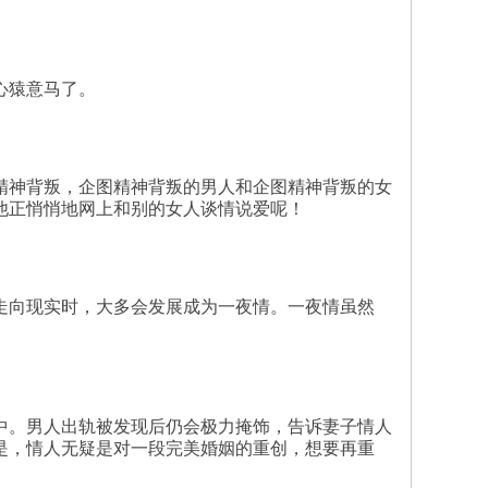
心猿意马了。
神背叛，企图精神背叛的男人和企图精神背叛的女
他正悄悄地网上和别的女人谈情说爱呢！
向现实时，大多会发展成为一夜情。一夜情虽然
。男人出轨被发现后仍会极力掩饰，告诉妻子情人
是，情人无疑是对一段完美婚姻的重创，想要再重