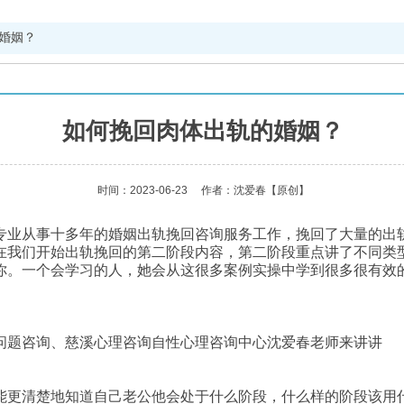
婚姻？
如何挽回肉体出轨的婚姻？
时间：2023-06-23
作者：沈爱春
【原创】
专业从事十多年的婚姻出轨挽回咨询服务工作，挽回了大量的出
在我们开始出轨挽回的第二阶段内容，第二阶段重点讲了不同类
你。一个会学习的人，她会从这很多案例实操中学到很多很有效
问题咨询、慈溪心理咨询自性心理咨询中心沈爱春老师来讲讲
能更清楚地知道自己老公他会处于什么阶段，什么样的阶段该用