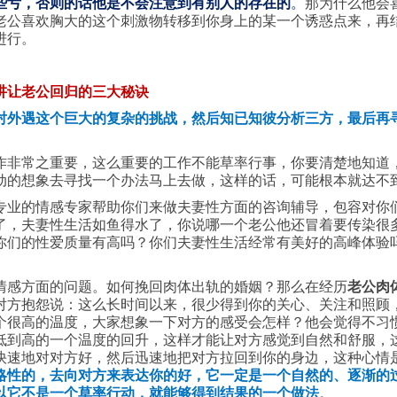
些亏，否则的话他是不会注意到有别人的存在的
。
那为什么他会
老公喜欢胸大的这个刺激物转移到你身上的某一个诱惑点来，再
进行。
讲让老公回归的三大秘诀
对外遇这个巨大的复杂的挑战，然后知已知彼分析三方，最后再
作非常之重要，这么重要的工作不能草率行事，你要清楚地知道
动的想象去寻找一个办法马上去做，这样的话，可能根本就达不
专业的情感专家帮助你们来做夫妻性方面的咨询辅导，包容对你
了，夫妻性生活如鱼得水了，你说哪一个老公他还冒着要传染很
你们的性爱质量有高吗？你们夫妻性生活经常有美好的高峰体验
情感方面的问题。如何挽回肉体出轨的婚姻？那么在经历
老公肉
对方抱怨说：这么长时间以来，很少得到你的关心、关注和照顾
个很高的温度，大家想象一下对方的感受会怎样？他会觉得不习
低到高的一个温度的回升，这样才能让对方感觉到自然和舒服，
快速地对对方好，然后迅速地把对方拉回到你的身边，这种心情
略性的，去向对方来表达你的好，它一定是一个自然的、逐渐的
以它不是一个草率行动，就能够得到结果的一个做法
。