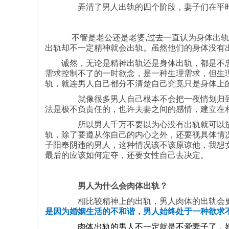
弄清了男人出轨的四个阶段，妻子们在平时
不管是老公还是老婆
,
过去一直认为身体出轨
出轨却不一定精神就会出轨。虽然他们的身体没有
诚然，无论是精神出轨还是身体出轨，都是不
需求控制不了的一时欲念，是一种生理需求，但生
轨，就连男人自己都分不清楚自己究竟只是身体上
就像很多男人自己根本不会把一夜情划归到
法是极不负责任的，也许夫妻之间的感情，建立在
所以男人千万不要以为心没有出轨就可以放
轨，除了要遵从你自己的内心之外，还要视具体情
子阳奉阴违的男人，这种情况该不该原谅他，我想
最后的应该如何定夺，还要女性自己去决定。
男人为什么会肉体出轨？
相比较精神上的出轨，男人肉体的出轨会更
是因为婚姻生活的不和谐，男人始终处于一种欲求
肉体出轨的男人不一定就是不爱妻子了，婚