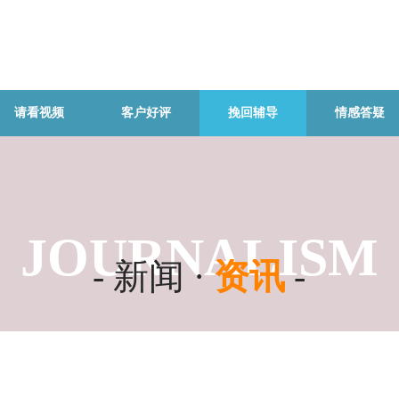
请看视频
客户好评
挽回辅导
情感答疑
JOURNALISM
- 新闻 ·
资讯
-